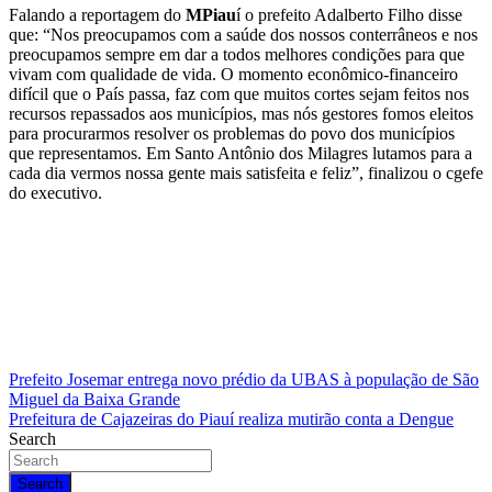
Falando a reportagem do
MPiau
í o prefeito Adalberto Filho disse
que: “Nos preocupamos com a saúde dos nossos conterrâneos e nos
preocupamos sempre em dar a todos melhores condições para que
vivam com qualidade de vida. O momento econômico-financeiro
difícil que o País passa, faz com que muitos cortes sejam feitos nos
recursos repassados aos municípios, mas nós gestores fomos eleitos
para procurarmos resolver os problemas do povo dos municípios
que representamos. Em Santo Antônio dos Milagres lutamos para a
cada dia vermos nossa gente mais satisfeita e feliz”, finalizou o cgefe
do executivo.
Navegação
Prefeito Josemar entrega novo prédio da UBAS à população de São
Miguel da Baixa Grande
de
Prefeitura de Cajazeiras do Piauí realiza mutirão conta a Dengue
Post
Search
Search