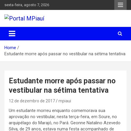
Skip
sexta-feira, agosto 7, 2026
to
content
Notícias do Piauí – Teresina – Água Branca e todo Médio
Portal MPiauí
Parnaíba
Home
Estudante morre após passar no vestibular na sétima tentativa
Estudante morre após passar no
vestibular na sétima tentativa
12 de dezembro de 2017
mpiaui
Um estudante morreu enquanto comemorava sua
aprovação no vestibular, nesta terça-feira, em Soure, no
arquipélago do Marajó, no Pará.
Geonne Natalino Azevedo
Silva, de 29 anos, estava numa festa acompanhado de