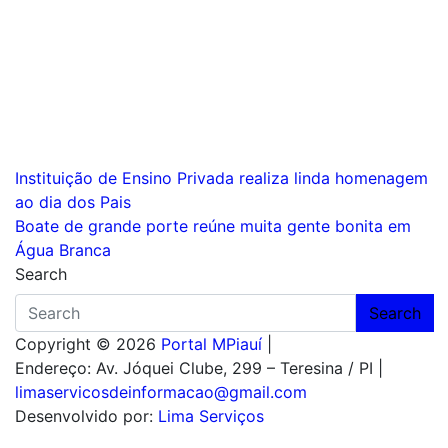
Navegação
Instituição de Ensino Privada realiza linda homenagem
ao dia dos Pais
de
Boate de grande porte reúne muita gente bonita em
Post
Água Branca
Search
Search
Copyright © 2026
Portal MPiauí
|
Endereço:
Av. Jóquei Clube, 299 – Teresina / PI
|
limaservicosdeinformacao@gmail.com
Desenvolvido por:
Lima Serviços