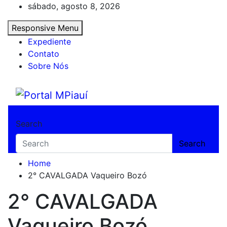
Skip
sábado, agosto 8, 2026
to
Responsive Menu
content
Expediente
Contato
Sobre Nós
Portal MPiauí
Notícias do Piauí – Teresina – Água Branca
Search
Search
Home
2° CAVALGADA Vaqueiro Bozó
2° CAVALGADA
Vaqueiro Bozó