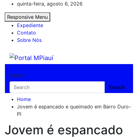
Skip
quinta-feira, agosto 6, 2026
to
Responsive Menu
content
Expediente
Contato
Sobre Nós
Portal MPiauí
Notícias do Piauí – Teresina – Água Branca
Search
Search
Home
Jovem é espancado e queimado em Barro Duro-
PI
Jovem é espancado