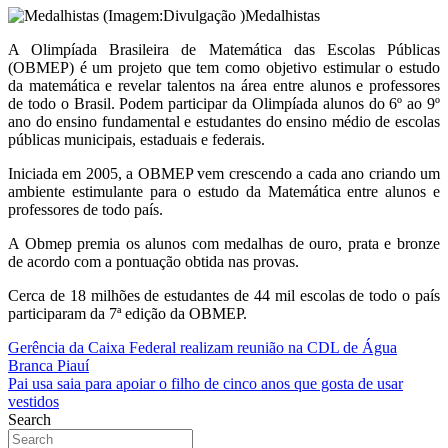
Medalhistas
A Olimpíada Brasileira de Matemática das Escolas Públicas
(OBMEP) é um projeto que tem como objetivo estimular o estudo
da matemática e revelar talentos na área entre alunos e professores
de todo o Brasil. Podem participar da Olimpíada alunos do 6º ao 9º
ano do ensino fundamental e estudantes do ensino médio de escolas
públicas municipais, estaduais e federais.
Iniciada em 2005, a OBMEP vem crescendo a cada ano criando um
ambiente estimulante para o estudo da Matemática entre alunos e
professores de todo país.
A Obmep premia os alunos com medalhas de ouro, prata e bronze
de acordo com a pontuação obtida nas provas.
Cerca de 18 milhões de estudantes de 44 mil escolas de todo o país
participaram da 7ª edição da OBMEP.
Navegação
Gerência da Caixa Federal realizam reunião na CDL de Água
Branca Piauí
de
Pai usa saia para apoiar o filho de cinco anos que gosta de usar
Post
vestidos
Search