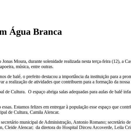
em Água Branca
onas Moura, durante solenidade realizada nesta terça-feira (12), a Cas
apoeira, música, entre outras.
os de balé, o prefeito destacou a importância da instituição para a pro
ivar a realização de atividades que contribuem para a formação da noss
l de Cultura. O espaço abriga salas adequadas para aulas de balé infant
essas. Estamos felizes em entregar à população esse espaço que contrib
ipal de Cultura, Camila Alencar.
secretário municipal de Administração, Antonio Romano; secretário de
n, Cleide Alencar; da diretora do Hospital Dirceu Arcoverde, Leila Cri