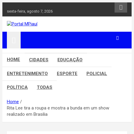
Skip
to
sexta-feira, agosto 7, 2026
content
Notícias do Piauí – Teresina – Água Branca e todo Médio
Portal MPiauí
Parnaíba
HOME
CIDADES
EDUCAÇÃO
ENTRETENIMENTO
ESPORTE
POLICIAL
POLÍTICA
TODAS
Home
Rita Lee tira a roupa e mostra a bunda em um show
realizado em Brasilia