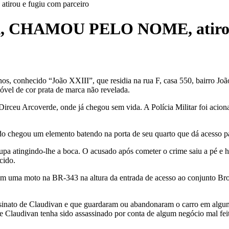
u e fugiu com parceiro
CHAMOU PELO NOME, atirou e 
, conhecido “João XXIII”, que residia na rua F, casa 550, bairro Joã
vel de cor prata de marca não revelada.
irceu Arcoverde, onde já chegou sem vida. A Polícia Militar foi acion
do chegou um elemento batendo na porta de seu quarto que dá acesso p
upa atingindo-lhe a boca. O acusado após cometer o crime saiu a pé e h
cido.
 em uma moto na BR-343 na altura da entrada de acesso ao conjunto Brod
ssinato de Claudivan e que guardaram ou abandonaram o carro em algum 
e Claudivan tenha sido assassinado por conta de algum negócio mal fei