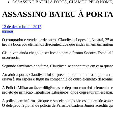
ASSASSINO BATEU À PORTA, CHAMOU PELO NOME, atiro
ASSASSINO BATEU À PORTA, 
12 de dezembro de 2017
mpiaui
O comprador e vendedor de carros Claudivan Lopes do Amaral, 25 anos
tiro na boca por elementos desconhecidos que andavam em um automó
Claudivan ainda chegou a ser levado para o Pronto Socorro Estadual D
ocorrência.
Segundo familiares da vítima, Claudivan se encontrava em casa quan
Ao abrir a porta, Claudivan foi surpreendido com um tiro a queima ro
estava à sua espera e fugiu na companhia de outro elemento desconhe
A Polícia Militar ao fazer diligências se deparou com dois elementos
projeto de irrigação Tabuleiros Litorâneos, onde conseguiram escapar.
A polícia tem informação que esses elementos são os autores do assa
O delegado regional de polícia de Parnaíba Cadena Júnior acredita qu