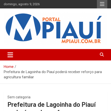
Skip
domingo, agosto 9, 2026
to
content
Notícias do Piauí – Teresina – Água Branca e todo Médio
Portal MPiauí
Parnaíba
Home
Prefeitura de Lagoinha do Piauí poderá receber reforço para
agricultura familiar
Sem categoria
Prefeitura de Lagoinha do Piauí