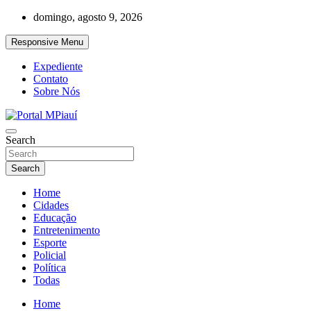
Skip
domingo, agosto 9, 2026
to
content
Responsive Menu
Expediente
Contato
Sobre Nós
Notícias do Piauí – Teresina – Água Branca e todo Médio Parnaíba
Search
Portal MPiauí
Search
Home
Cidades
Educação
Entretenimento
Esporte
Policial
Política
Todas
Home