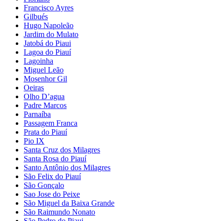
Francisco Ayres
Gilbués
Hugo Napoleão
Jardim do Mulato
Jatobá do Piaui
Lagoa do Piauí
Lagoinha
Miguel Leão
Mosenhor Gil
Oeiras
Olho D’agua
Padre Marcos
Parnaíba
Passagem Franca
Prata do Piauí
Pio IX
Santa Cruz dos Milagres
Santa Rosa do Piauí
Santo Antônio dos Milagres
São Felix do Piauí
São Gonçalo
Sao Jose do Peixe
São Miguel da Baixa Grande
São Raimundo Nonato
São Pedro do Piaui