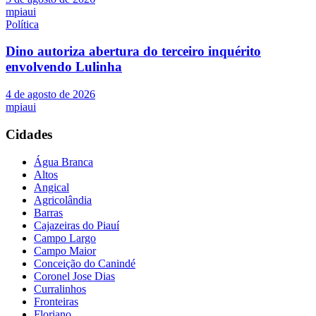
mpiaui
Política
Dino autoriza abertura do terceiro inquérito
envolvendo Lulinha
4 de agosto de 2026
mpiaui
Cidades
Água Branca
Altos
Angical
Agricolândia
Barras
Cajazeiras do Piauí
Campo Largo
Campo Maior
Conceição do Canindé
Coronel Jose Dias
Curralinhos
Fronteiras
Floriano