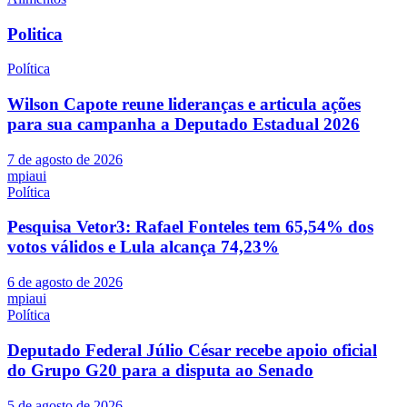
Post
Politica
Política
Wilson Capote reune lideranças e articula ações
para sua campanha a Deputado Estadual 2026
7 de agosto de 2026
mpiaui
Política
Pesquisa Vetor3: Rafael Fonteles tem 65,54% dos
votos válidos e Lula alcança 74,23%
6 de agosto de 2026
mpiaui
Política
Deputado Federal Júlio César recebe apoio oficial
do Grupo G20 para a disputa ao Senado
5 de agosto de 2026