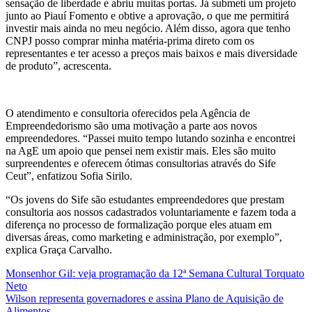
sensação de liberdade e abriu muitas portas. Já submeti um projeto
junto ao Piauí Fomento e obtive a aprovação, o que me permitirá
investir mais ainda no meu negócio. Além disso, agora que tenho
CNPJ posso comprar minha matéria-prima direto com os
representantes e ter acesso a preços mais baixos e mais diversidade
de produto”, acrescenta.
O atendimento e consultoria oferecidos pela Agência de
Empreendedorismo são uma motivação a parte aos novos
empreendedores. “Passei muito tempo lutando sozinha e encontrei
na AgE um apoio que pensei nem existir mais. Eles são muito
surpreendentes e oferecem ótimas consultorias através do Sife
Ceut”, enfatizou Sofia Sirilo.
“Os jovens do Sife são estudantes empreendedores que prestam
consultoria aos nossos cadastrados voluntariamente e fazem toda a
diferença no processo de formalização porque eles atuam em
diversas áreas, como marketing e administração, por exemplo”,
explica Graça Carvalho.
Navegação
Monsenhor Gil: veja programação da 12ª Semana Cultural Torquato
Neto
de
Wilson representa governadores e assina Plano de Aquisição de
Alimentos