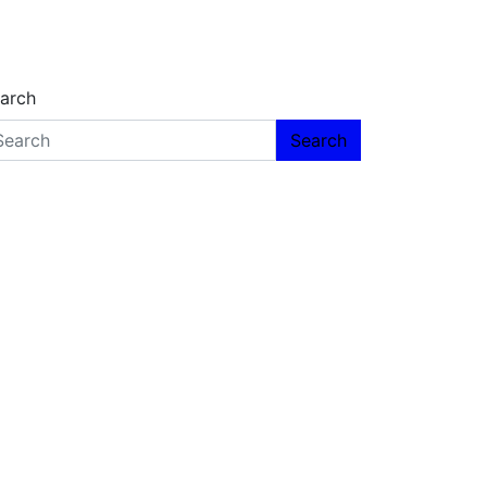
arch
Search